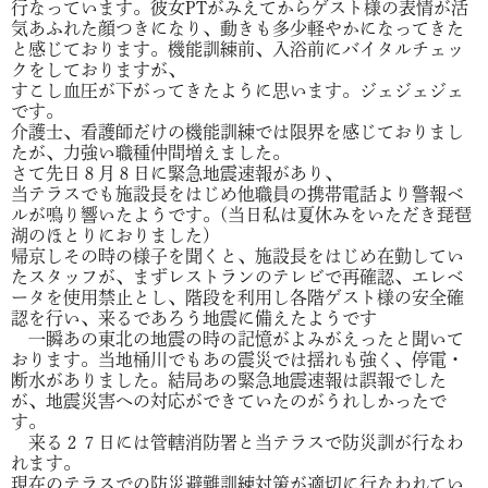
行なっています。彼女PTがみえてからゲスト様の表情が活
気あふれた顔つきになり、動きも多少軽やかになってきた
と感じております。機能訓練前、入浴前にバイタルチェッ
クをしておりますが、
すこし血圧が下がってきたように思います。ジェジェジェ
です。
介護士、看護師だけの機能訓練では限界を感じておりまし
たが、力強い職種仲間増えました。
さて先日８月８日に緊急地震速報があり、
当テラスでも施設長をはじめ他職員の携帯電話より警報ベ
ルが鳴り響いたようです。(当日私は夏休みをいただき琵琶
湖のほとりにおりました)
帰京しその時の様子を聞くと、施設長をはじめ在勤してい
たスタッフが、まずレストランのテレビで再確認、エレベ
ータを使用禁止とし、階段を利用し各階ゲスト様の安全確
認を行い、来るであろう地震に備えたようです
一瞬あの東北の地震の時の記憶がよみがえったと聞いて
おります。当地桶川でもあの震災では揺れも強く、停電・
断水がありました。結局あの緊急地震速報は誤報でした
が、地震災害への対応ができていたのがうれしかったで
す。
来る２７日には管轄消防署と当テラスで防災訓が行なわ
れます。
現在のテラスでの防災避難訓練対策が適切に行なわれてい