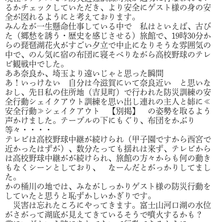
るかチェックしていただき、より安全にゲスト様の身の安
全が図れるようにと考えております。
みんなが一生懸命仕事している中で 私はといえば、古び
た（郷愁を誘う・歴史を感じさせる）旅館で、19時30分か
らの琵琶湖花火がすごい夕立で中止になりそうな雰囲気の
中で、のん気に宿の布団に寝そべりながら高校野球のテレ
ビ観戦中でした。
ああ奈良か、埼玉より遠いじゃと思った瞬間
あ！いっけない 自分は今滋賀にいて奈良近い と思いな
おし、先日私の住所地（吉見町）で行われた防災訓練の安
全行動シェイクアウト訓練を思い出し連れの主人と姉に≪
安全行動≫シェイクアウト 【別掲】 の姿勢を取るよう
声かけました。テーブルの下にもぐり、布団をかぶり
等々・・・・
テレビは高校野球中継が続けられ（甲子園ですから西宮で
近かったはずが）、数分たっても揺れは来ず、テレビから
は高校野球中継がが続けられ、旅館の方々からも何の動き
もなくシーンとしており、 なーんだとがっかりしてまし
た。
かの桶川の地では、みながしっかりゲスト様の防災行動を
していたと思うと恥ずかしいかぎりです。
災害は忘れたころにやってきます。富士山河口湖の水位
がさがって湖底が見えてきているそうで噴火するかも？