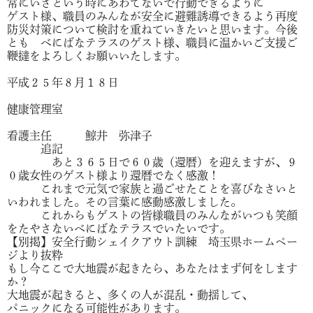
常にいざという時にあわてないで行動できるように
ゲスト様、職員のみんなが安全に避難誘導できるよう再度
防災対策について検討を重ねていきたいと思います。今後
とも べにばなテラスのゲスト様、職員に温かいご支援ご
鞭撻をよろしくお願いいたします。
平成２５年８月１８日
健康管理室
看護主任 鯨井 弥津子
追記
あと３６５日で６０歳（還暦）を迎えますが、９
０歳女性のゲスト様より還暦でなく感激！
これまで元気で家族と過ごせたことを喜びなさいと
いわれました。その言葉に感動感激しました。
これからもゲストの皆様職員のみんながいつも笑顔
をたやさないべにばなテラスでいたいです。
【別掲】安全行動シェイクアウト訓練 埼玉県ホームペー
ジより抜粋
もし今ここで大地震が起きたら、あなたはまず何をします
か？
大地震が起きると、多くの人が混乱・動揺して、
パニックになる可能性があります。