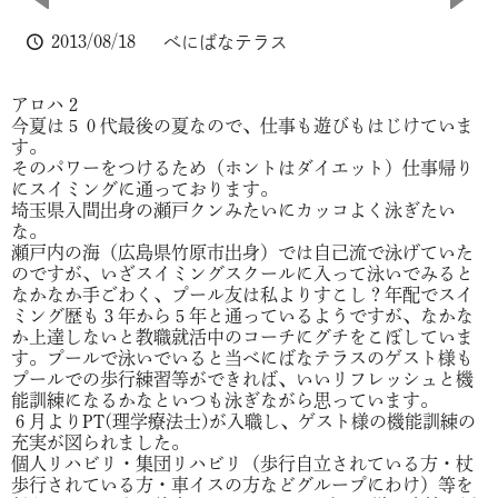
2013/08/18
べにばなテラス
アロハ２
今夏は５０代最後の夏なので、仕事も遊びもはじけていま
す。
そのパワーをつけるため（ホントはダイエット）仕事帰り
にスイミングに通っております。
埼玉県入間出身の瀬戸クンみたいにカッコよく泳ぎたい
な。
瀬戸内の海（広島県竹原市出身）では自己流で泳げていた
のですが、いざスイミングスクールに入って泳いでみると
なかなか手ごわく、プール友は私よりすこし？年配でスイ
ミング歴も３年から５年と通っているようですが、なかな
か上達しないと教職就活中のコーチにグチをこぼしていま
す。プールで泳いでいると当べにばなテラスのゲスト様も
プールでの歩行練習等ができれば、いいリフレッシュと機
能訓練になるかなといつも泳ぎながら思っています。
６月よりPT(理学療法士)が入職し、ゲスト様の機能訓練の
充実が図られました。
個人リハビリ・集団リハビリ（歩行自立されている方・杖
歩行されている方・車イスの方などグループにわけ）等を