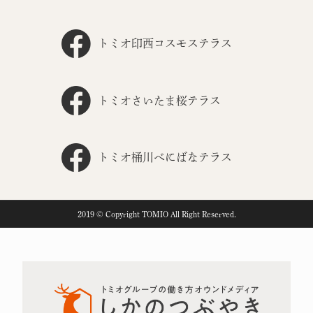
トミオ印西コスモステラス
トミオさいたま桜テラス
トミオ桶川べにばなテラス
2019 © Copyright TOMIO All Right Reserved.