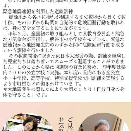
県では他市町村にも同訓練の実施を呼びかけていきま
す。
緊急地震速報を利用した避難訓練
震源地から各地に揺れが到達するまで数秒から長くて数
十秒。そのわずかな時間に自発的に危険回避行動を取れれ
ば、身の安全を守ることにつながります。
昨年２月、全国初の取り組みとして県教育委員会と熊谷
地方気象台が連携し、熊谷市の小学校をモデルに、緊急地
震速報から地震発生前のわずかな間に危険回避行動を取る
という訓練を行いました。
その数週間後に起きた東日本大震災の際、訓練を経験し
た児童たちは落ち着いてスムーズに避難することができま
した。このことから県は同訓練の普及に努め、 昨年度は県
内７００の公立学校で実施。本年度は県内にある全公立
小・中学校、高等学校、特別支援学校で同訓練を実施する
よう市町村などに働きかけていま す。
＊大地震発生の際になにより大切なことは「自分自身の身
体を守ること」です。