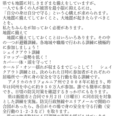
県でも地震に対しさまざまな備えをしていますが、
一人でも多くの人が被害を最小限に抑えるには、
「自分の身は自分で守る」という心構えが求められます。
大地震に備えてしておくこと、大地震が起きたらすべきこ
とを、
私たちみんなが知っておく必要があります。
地震に備えて
地震に備えてしておくことはいろいろあります。その中
の一つが避難訓練。各地域や職場で行われる訓練に積極的
に参加しましょう！
シェイクアウト訓練
ドロップ…姿勢を低く！
カバー…体・頭を守って！
ホールド・オン…揺れが収まるまでじっとして！ シェイ
クアウト訓練とは、決められた日時に参加者がそれぞれの
居場所で一斉に身の安全を守る行動を取る訓練です。
アメリカのカリフォルニア州で２００８年に始まり、昨
年は同州を中心に約９５０万人が参加。誰でも簡単に参加
でき、日頃の防災対策を確認するきっかけにもなります。
県は飯能市と合同で９月２日（日曜日）に同市民を対象
とした訓練を実施。防災行政無線やエリアメールで開始の
合図があったら、各自がその場で身の安全を守る行動（安
全行動の１-２-３など）を取ります。