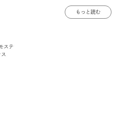
もっと読む
モステ
ラス