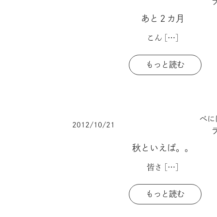
あと２カ月
こん
[…]
もっと読む
べに
2012/10/21
秋といえば。。
皆さ
[…]
もっと読む