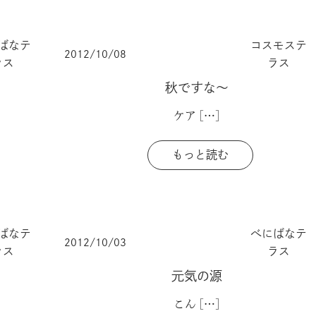
ばなテ
コスモステ
2012/10/08
ラス
ラス
秋ですな～
ケア
[…]
もっと読む
ばなテ
べにばなテ
2012/10/03
ラス
ラス
元気の源
こん
[…]