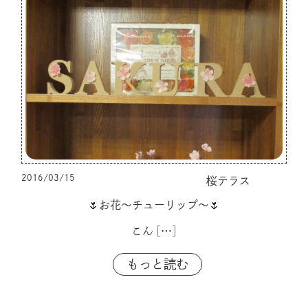
2016/03/15
桜テラス
🌷お花～チューリップ～🌷
こん
[…]
もっと読む