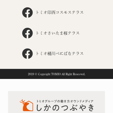
トミオ印西コスモステラス
トミオさいたま桜テラス
トミオ桶川べにばなテラス
2019 © Copyright TOMIO All Right Reserved.