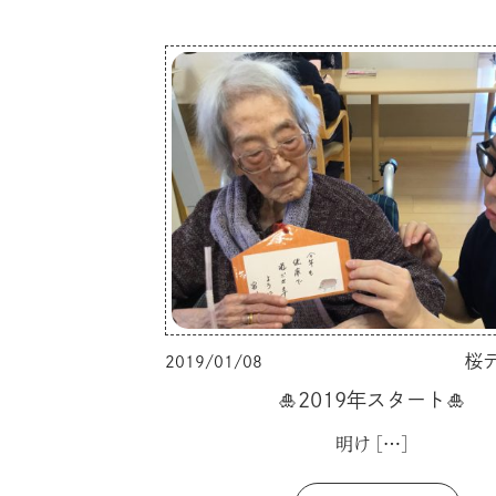
桜
2019/01/08
🎍2019年スタート🎍
明け
[…]