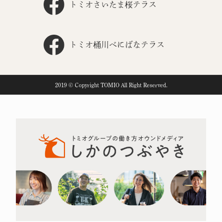
トミオさいたま桜テラス
トミオ桶川べにばなテラス
2019 © Copyright TOMIO All Right Reserved.