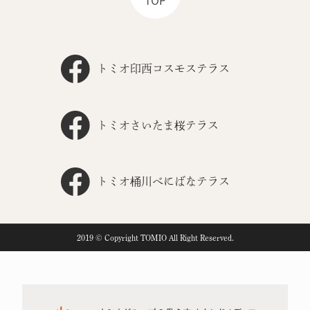
TOP
トミオ印西コスモステラス
トミオさいたま桜テラス
トミオ桶川べにばなテラス
2019 © Copyright TOMIO All Right Reserved.