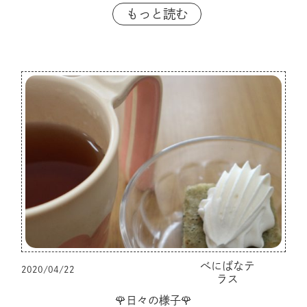
もっと読む
べにばなテ
2020/04/22
ラス
🌹日々の様子🌹