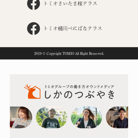
トミオさいたま桜テラス
トミオ桶川べにばなテラス
2019 © Copyright TOMIO All Right Reserved.