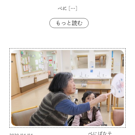
べに
[…]
もっと読む
べにばなテ