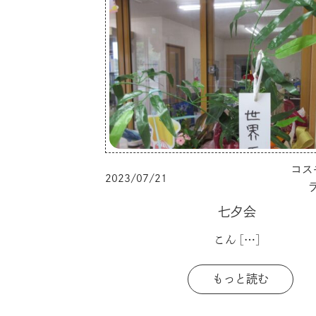
コス
2023/07/21
七夕会
こん
[…]
もっと読む