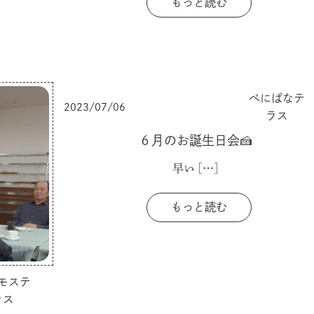
もっと読む
べにばなテ
2023/07/06
ラス
６月のお誕生日会🍰
早い
[…]
もっと読む
モステ
ラス