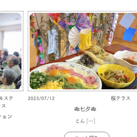
モステ
桜テラス
2023/07/12
ラス
🎋七夕🎋
ション
こん
[…]