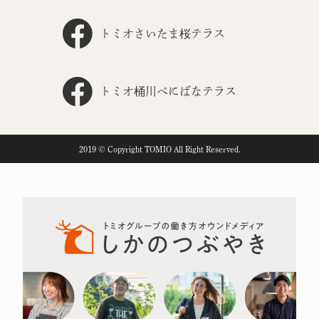
トミオさいたま桜テラス
トミオ桶川べにばなテラス
2019 © Copyright TOMIO All Right Reserved.