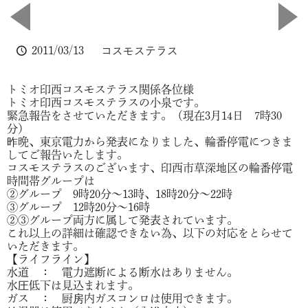
2011/03/13
コスモステラス
トミオ印西コスモステラス関係各位様
トミオ印西コスモステラスの小泉です。
緊急報告をさせていただきます。（現在3月14日 7時30
分）
昨晩、東京電力から発表になりました、輪番停電につきま
してご報告いたします。
コスモステラスのございます、印西市草深地区の輪番停電
時間帯グループは
②グループ 9時20分～13時、18時20分～22時
③グループ 12時20分～16時
②③グループ両方に属して発表されています。
これ以上の詳細は確認できない為、以下の対応をとらせて
いただきます。
【ライフライン】
水道 ： 電力遮断による断水はありません。
水圧低下は見込まれます。
ガス ： 厨房内ガスコンロは使用できます。