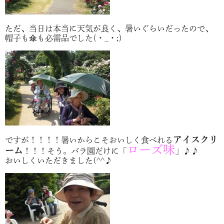
ただ、当日は本当に天気が良く、暑いぐらいだったので、
帽子も傘も必需品でした(・_・;)
アイスクリ
ですが！！！！暑いからこそおいしく食べれる
ローズ味
ーム
！！！そう。バラ園だけに「
」♪♪
おいしくいただきました(^^♪