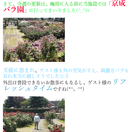
京成
さて、今週の更新は、梅雨に入る前に当施設では
「
バラ園
」
に行ってまいりました(^_^)v
天候に恵まれ
、
ゲスト様も外の空気がすえ、綺麗なバラも
見れ本当に嬉しそうでした☆彡
リフ
外出は普段できないお散歩にもなるし、ゲスト様の
レッシュタイム
ですね(*^。^*)