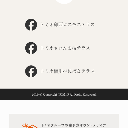
トミオ印西コスモステラス
トミオさいたま桜テラス
トミオ桶川べにばなテラス
2019 © Copyright TOMIO All Right Reserved.