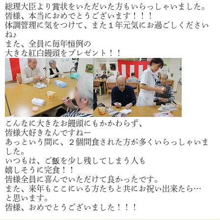
総理大臣より賞状をいただいた方もいらっしゃいました。
皆様、本当におめでとうございます！！！
体調管理に気をつけて、また１年元気にお過ごしください
ね♪
また、全員に毎年恒例の
大きな紅白饅頭をプレゼント！！
こんなに大きなお饅頭にもかかわらず、
皆様大好きなんですねー
あっという間に、２個間食された方が多くいらっしゃいま
した。
いつもは、ご飯を少し残してしまう人も
嬉しそうに完食！！
皆様全員に喜んでいただけて良かったです。
また、来年もここにいる方たちと共にお祝い出来たら…
と思います。
皆様、おめでとうございました！！！