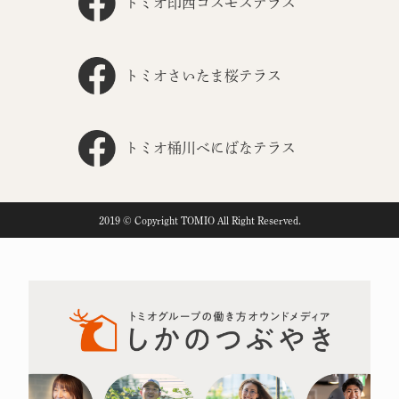
トミオ印西コスモステラス
トミオさいたま桜テラス
トミオ桶川べにばなテラス
2019 © Copyright TOMIO All Right Reserved.