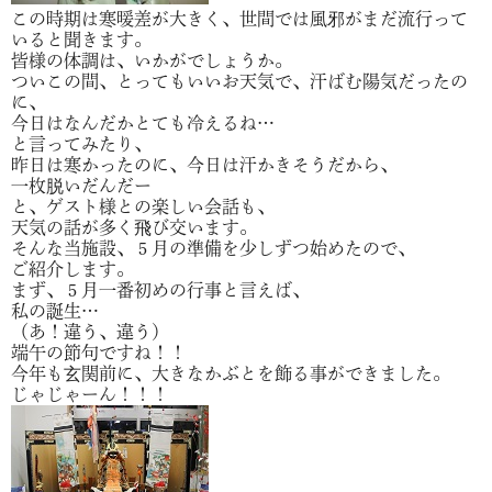
この時期は寒暖差が大きく、世間では風邪がまだ流行って
いると聞きます。
皆様の体調は、いかがでしょうか。
ついこの間、とってもいいお天気で、汗ばむ陽気だったの
に、
今日はなんだかとても冷えるね…
と言ってみたり、
昨日は寒かったのに、今日は汗かきそうだから、
一枚脱いだんだー
と、ゲスト様との楽しい会話も、
天気の話が多く飛び交います。
そんな当施設、５月の準備を少しずつ始めたので、
ご紹介します。
まず、５月一番初めの行事と言えば、
私の誕生…
（あ！違う、違う）
端午の節句ですね！！
今年も玄関前に、大きなかぶとを飾る事ができました。
じゃじゃーん！！！