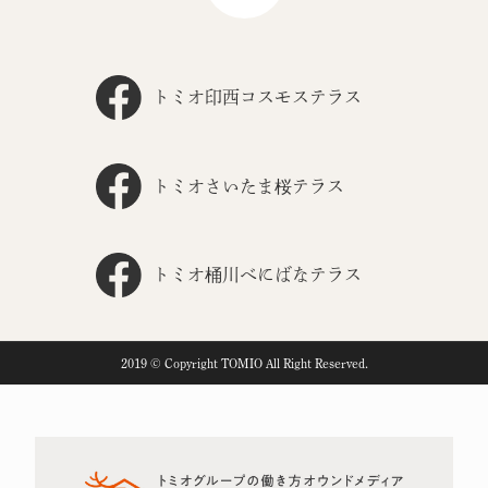
トミオ印西コスモステラス
トミオさいたま桜テラス
トミオ桶川べにばなテラス
2019 © Copyright TOMIO All Right Reserved.