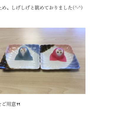
、しげしげと眺めておりました(^-^)
ご用意🍴