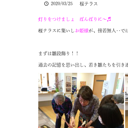
2020/03/25
桜テラス
灯りをつけましょ ぼんぼりに～♬
桜テラスに集いし
お姫様
が、傍若無人‥で
まずは雛段飾り！！
過去の記憶を思い出し、若き雛たちを引き