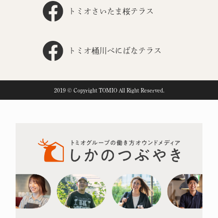
トミオさいたま桜テラス
トミオ桶川べにばなテラス
2019 © Copyright TOMIO All Right Reserved.