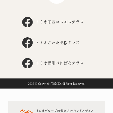
トミオ印西コスモステラス
トミオさいたま桜テラス
トミオ桶川べにばなテラス
2019 © Copyright TOMIO All Right Reserved.