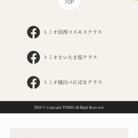
TOP
トミオ印西コスモステラス
トミオさいたま桜テラス
トミオ桶川べにばなテラス
2019 © Copyright TOMIO All Right Reserved.