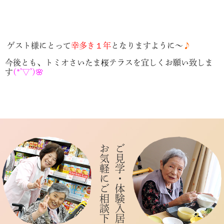
ゲスト様にとって
幸多き１年
となりますように～
♪
今後とも、トミオさいたま桜テラスを宜しくお願い致しま
す
(*’▽’)🌸
お気軽にご相談下さい
ご見学・体験入居