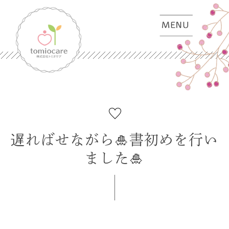
遅ればせながら🎍書初めを行い
ました🎍