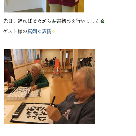
先日、遅ればせながら
🎍
書初めを行いました
🎍
ゲスト様の
真剣な表情
✨