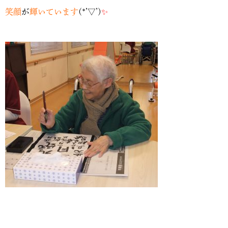
笑顔
が
輝いています
(*’▽’)
✨