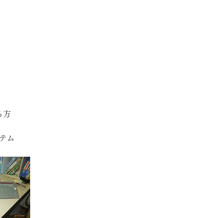
。
る方
テム