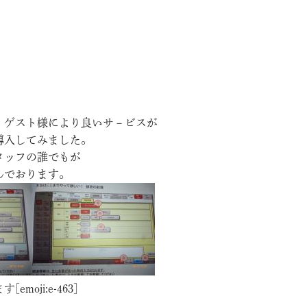
、ゲスト様により良いサ－ビスが
導入してみました。
タッフの誰でもが
んでおります。
oji:e-463]