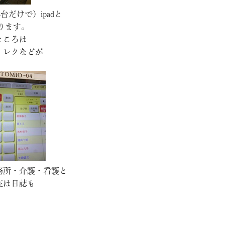
台だけで）ipadと
ります。
ところは
・レクなどが
務所・介護・看護と
在は日誌も